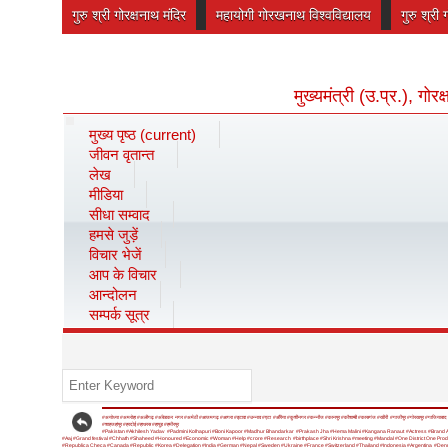
गुरु श्री गोरक्षनाथ मंदिर
महायोगी गोरखनाथ विश्वविद्यालय
गुरु श्री 
मुख्यमंत्री (उ.प्र.), गो
मुख्य पृष्ठ
(current)
जीवन वृतान्त
लेख
मीडिया
सीधा सम्वाद
हमसे जुड़ें
विचार भेजें
आप के विचार
आन्दोलन
सम्पर्क सूत्र
#अयोध्या
#अमरोहा
#अलीगढ़
#अंबेडकर नगर
#अमेठी
#आजमगढ़
#आगरा
#इटावा
#उन्नाव
#एटा
#औरैया
#कुशीनगर
#कन्नौज
#कानपुर
#कौशाम्बी
#कासगंज
#खीरी
#गाजीपुर
#गोरखपुर
#गाजियाबाद
#शाहजहांपुर
#हरदोई
#हाथरस
#हापुड़
#हमीरपुर
#Pakistan
#Akhilesh Yadav
#Padmini Kolhapuri
#Boni Kapoor
#Madhur Bhandarkar
#Prakash Jha
#Hema Malini
#Kangana Ranaut
#Actress
#Brand 
#Aaj
#Grand festival
#Chhath
#Shaheed
#Honoured
#Economic
#Woman
#Help
#crore
#Research
#birthplace
#Shri Krishna
#meeting
#Mandal
#One District One Prod
#Republica Checa
#Canada
#Republic
#Korea
#Delegation
#India
#German
#Nepal
#Sweden
#Ukraine
#France
#Switzerland
#Thailand
#Indonesia
#Argentina
#Den