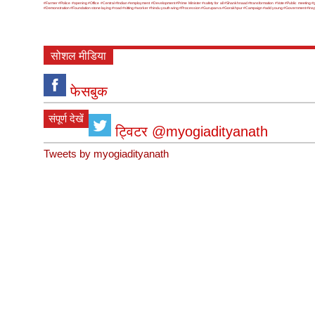
#Farmer
#Police
#opening
#Office
#Central
#Indian
#employment
#Development
#Prime Minister
#safety for all
#Shankhnaad
#transformation
#Vote
#Public meeting
#
#Demonstration
#Foundation stone laying
#road
#sitting
#worker
#hindu youth wing
#Procession
#Guruparva
#Gorakhpur
#Campaign
#add young
#Government
#ins
सोशल मीडिया
फेसबुक
संपूर्ण देखें
ट्विटर @myogiadityanath
Tweets by myogiadityanath