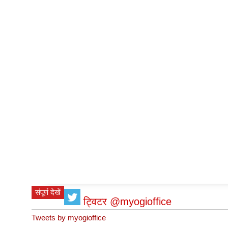
संपूर्ण देखें
ट्विटर @myogioffice
Tweets by myogioffice