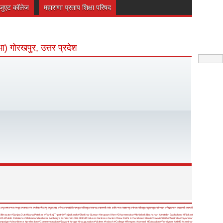
रेजुएट कॉलेज
महाराणा प्रताप शिक्षा परिषद
भा) गोरखपुर, उत्तर प्रदेश
ऊ
#मुजफ्फरनगर
#मथुरा
#महाराजगंज
#महोबा
#मिर्जापुर
#मुरादाबाद
#मेरठ
#रायबरेली
#रामपुर
#ललितपुर
#लखनऊ
#वाराणसी
#संत कबीर नगर
#सहारनपुर
#संभल
#सीतापुर
#सुल्तानपुर
#सोनभद्र
#सिद्धार्थनगर
#श्रावस्ती
#शामली
 film actor
#SanjayDutt
#Nana Patekar
#Pankaj Tripathi
#Rajinikanth
#Shekhar Suman
#Anupam Kher
#Dharmendra
#Abhishek Bachchan
#Amitabh Bachchan
#Flipkart
025
#Public Relations
#Mahamandleshwar
#Acharya
#shri shri 1008
#Film Producer
#Actress
#actor
#New Delhi
#Jharkhand
#Holi
#Diwali
#2025
#Australia
#myanmar
ampaign
#cleanliness
#prelection
#Commemoration
#Jayanti
#yoga
#inauguration
#Victims
#kalash
#College
#Respect
#award
#Education
#Foreigner
#AIIMS
#seminar