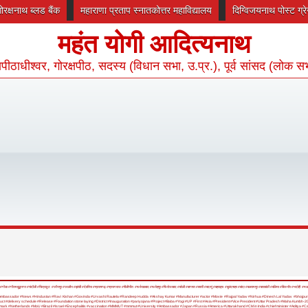
गोरक्षनाथ ब्लड बैंक
महाराणा प्रताप स्नातकोत्तर महाविद्यालय
दिग्विजयनाथ पोस्ट ग्
महंत योगी आदित्यनाथ
रक्षपीठाधीश्वर, गोरक्षपीठ, सदस्य (विधान सभा, उ.प्र.), पूर्व सांसद (लोक स
#गोंडा
#गौतमबुद्धनगर
#चंदौली
#चित्रकूट
#जौनपुर
#जालौन
#झांसी
#देवरिया
#प्रतापगढ़
#प्रयागराज
#पीलीभीत
#फर्रुखाबाद
#फतेहपुर
#फिरोजाबाद
#बरेली
#बागपत
#बस्ती
#बदायूं
#बहराइच
#बुलंदशहर
#बांदा
#बलरामपुर
#बाराबंकी
#बलिया
#बिजनौर
#भदोही
#म
Ambassador
#News
#Hindustan
#Ravi Kishan
#Govinda
#Urvashi Rautela
#Randeep Hudda
#Akshay Kumar
#Manufacturer
#actor
#Movie
#Rajpal Yadav
#Nirhua
#Dinesh Lal Yadav
#bhojpuri
uct
#delivery schedule
#Release
#Foundation stone laying
#District
#Inauguration
#pariyojana
#Project
#Baba
#Yogi
#UP
#First
#Asia
#President
#Vice President
#Uttar Pradesh
#Maha Kumbh-2
mark
#Netherlands
#MoU
#Brazil
#Israel
#Encephalitis
#vaccination
#MMMUT
#mmmut
#University
#Ambassador
#Japan
#Russia
#America
#Uttarakhand
#CM in India
#chief minister
#Aditya
#C