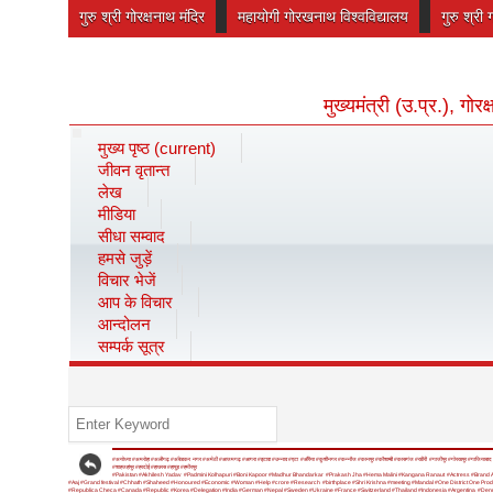
गुरु श्री गोरक्षनाथ मंदिर
महायोगी गोरखनाथ विश्वविद्यालय
गुरु श्री 
मुख्यमंत्री (उ.प्र.), गो
मुख्य पृष्ठ
(current)
जीवन वृतान्त
लेख
मीडिया
सीधा सम्वाद
हमसे जुड़ें
विचार भेजें
आप के विचार
आन्दोलन
सम्पर्क सूत्र
#अयोध्या
#अमरोहा
#अलीगढ़
#अंबेडकर नगर
#अमेठी
#आजमगढ़
#आगरा
#इटावा
#उन्नाव
#एटा
#औरैया
#कुशीनगर
#कन्नौज
#कानपुर
#कौशाम्बी
#कासगंज
#खीरी
#गाजीपुर
#गोरखपुर
#गाजियाबाद
#शाहजहांपुर
#हरदोई
#हाथरस
#हापुड़
#हमीरपुर
#Pakistan
#Akhilesh Yadav
#Padmini Kolhapuri
#Boni Kapoor
#Madhur Bhandarkar
#Prakash Jha
#Hema Malini
#Kangana Ranaut
#Actress
#Brand 
#Aaj
#Grand festival
#Chhath
#Shaheed
#Honoured
#Economic
#Woman
#Help
#crore
#Research
#birthplace
#Shri Krishna
#meeting
#Mandal
#One District One Prod
#Republica Checa
#Canada
#Republic
#Korea
#Delegation
#India
#German
#Nepal
#Sweden
#Ukraine
#France
#Switzerland
#Thailand
#Indonesia
#Argentina
#Den