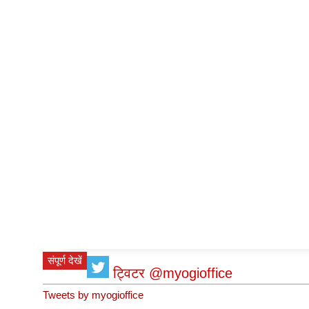
संपूर्ण देखें
ट्विटर @myogioffice
Tweets by myogioffice