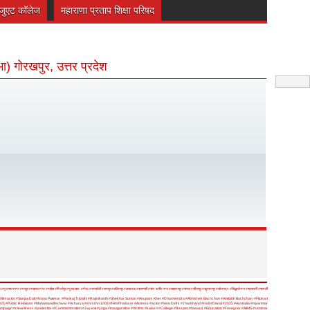
रेजुएट कॉलेज
महाराणा प्रताप शिक्षा परिषद
भा) गोरखपुर, उत्तर प्रदेश
ऊ
#मुजफ्फरनगर
#मथुरा
#महाराजगंज
#महोबा
#मिर्जापुर
#मुरादाबाद
#मेरठ
#रायबरेली
#रामपुर
#ललितपुर
#लखनऊ
#वाराणसी
#संत कबीर नगर
#सहारनपुर
#संभल
#सीतापुर
#सुल्तानपुर
#सोनभद्र
#सिद्धार्थनगर
#श्रावस्ती
#शामली
 film actor
#SanjayDutt
#Nana Patekar
#Pankaj Tripathi
#Rajinikanth
#Shekhar Suman
#Anupam Kher
#Dharmendra
#Abhishek Bachchan
#Amitabh Bachchan
#Flipkart
025
#Public Relations
#Mahamandleshwar
#Acharya
#shri shri 1008
#Film Producer
#Actress
#actor
#New Delhi
#Jharkhand
#Holi
#Diwali
#2025
#Australia
#myanmar
ampaign
#cleanliness
#prelection
#Commemoration
#Jayanti
#yoga
#inauguration
#Victims
#kalash
#College
#Respect
#award
#Education
#Foreigner
#AIIMS
#seminar