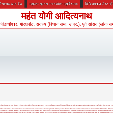
गोरक्षनाथ ब्लड बैंक
महाराणा प्रताप स्नातकोत्तर महाविद्यालय
दिग्विजयनाथ पोस्ट ग्
महंत योगी आदित्यनाथ
रक्षपीठाधीश्वर, गोरक्षपीठ, सदस्य (विधान सभा, उ.प्र.), पूर्व सांसद (लोक स
#गोंडा
#गौतमबुद्धनगर
#चंदौली
#चित्रकूट
#जौनपुर
#जालौन
#झांसी
#देवरिया
#प्रतापगढ़
#प्रयागराज
#पीलीभीत
#फर्रुखाबाद
#फतेहपुर
#फिरोजाबाद
#बरेली
#बागपत
#बस्ती
#बदायूं
#बहराइच
#बुलंदशहर
#बांदा
#बलरामपुर
#बाराबंकी
#बलिया
#बिजनौर
#भदोही
#म
Ambassador
#News
#Hindustan
#Ravi Kishan
#Govinda
#Urvashi Rautela
#Randeep Hudda
#Akshay Kumar
#Manufacturer
#actor
#Movie
#Rajpal Yadav
#Nirhua
#Dinesh Lal Yadav
#bhojpuri
uct
#delivery schedule
#Release
#Foundation stone laying
#District
#Inauguration
#pariyojana
#Project
#Baba
#Yogi
#UP
#First
#Asia
#President
#Vice President
#Uttar Pradesh
#Maha Kumbh-2
mark
#Netherlands
#MoU
#Brazil
#Israel
#Encephalitis
#vaccination
#MMMUT
#mmmut
#University
#Ambassador
#Japan
#Russia
#America
#Uttarakhand
#CM in India
#chief minister
#Aditya
#C