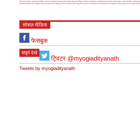
#Farmer
#Police
#opening
#Office
#Central
#Indian
#employment
#Development
#Prime Minister
#safety for all
#Shankhnaad
#transformation
#Vote
#Public meeting
#
#Demonstration
#Foundation stone laying
#road
#sitting
#worker
#hindu youth wing
#Procession
#Guruparva
#Gorakhpur
#Campaign
#add young
#Government
#ins
सोशल मीडिया
फेसबुक
संपूर्ण देखें
ट्विटर @myogiadityanath
Tweets by myogiadityanath