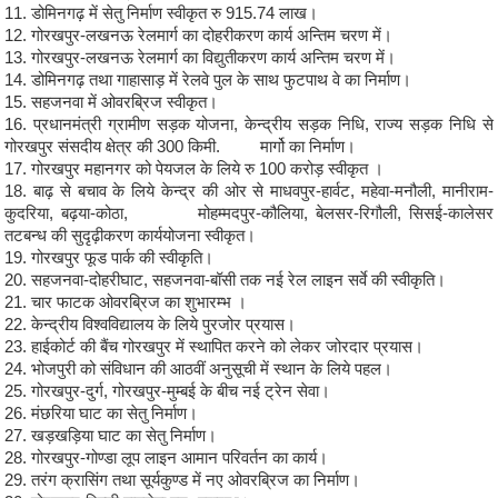
11. डोमिनगढ़ में सेतु निर्माण स्वीकृत रु 915.74 लाख।
12. गोरखपुर-लखनऊ रेलमार्ग का दोहरीकरण कार्य अन्तिम चरण में।
13. गोरखपुर-लखनऊ रेलमार्ग का विद्युतीकरण कार्य अन्तिम चरण में।
14. डोमिनगढ़ तथा गाहासाड़ में रेलवे पुल के साथ फुटपाथ वे का निर्माण।
15. सहजनवा में ओवरब्रिज स्वीकृत।
16. प्रधानमंत्री ग्रामीण सड़क योजना, केन्द्रीय सड़क निधि, राज्य सड़क निधि से
गोरखपुर संसदीय क्षेत्र की 300 किमी. मार्गो का निर्माण।
17. गोरखपुर महानगर को पेयजल के लिये रु 100 करोड़ स्वीकृत ।
18. बाढ़ से बचाव के लिये केन्द्र की ओर से माधवपुर-हार्वट, महेवा-मनौली, मानीराम-
कुदरिया, बढ़या-कोठा, मोहम्मदपुर-कौलिया, बेलसर-रिगौली, सिसई-कालेसर
तटबन्ध की सुदृढ़ीकरण कार्ययोजना स्वीकृत।
19. गोरखपुर फूड पार्क की स्वीकृति।
20. सहजनवा-दोहरीघाट, सहजनवा-बॉसी तक नई रेल लाइन सर्वे की स्वीकृति।
21. चार फाटक ओवरब्रिज का शुभारम्भ ।
22. केन्द्रीय विश्वविद्यालय के लिये पुरजोर प्रयास।
23. हाईकोर्ट की बैंच गोरखपुर में स्थापित करने को लेकर जोरदार प्रयास।
24. भोजपुरी को संविधान की आठवीं अनुसूची में स्थान के लिये पहल।
25. गोरखपुर-दुर्ग, गोरखपुर-मुम्बई के बीच नई ट्रेन सेवा।
26. मंछरिया घाट का सेतु निर्माण।
27. खड़खड़िया घाट का सेतु निर्माण।
28. गोरखपुर-गोण्डा लूप लाइन आमान परिवर्तन का कार्य।
29. तरंग क्रासिंग तथा सूर्यकुण्ड में नए ओवरब्रिज का निर्माण।