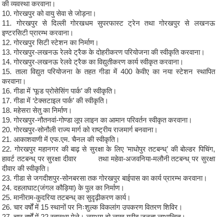
की व्यवस्था करवाना।
10. गोरखपुर को वायु सेवा से जोड़ना।
11. गोरखपुर से दिल्ली गोरखधम सुपरफास्ट ट्रेन तथा गोरखपुर से लखनऊ
इण्टरसिटी प्रारम्भ करवाना।
12. गोरखपुर सिटी स्टेशन का निर्माण।
13. गोरखपुर-लखनऊ रेलवे ट्रैक के दोहरीकरण परियोजना की स्वीकृति करवाना।
14. गोरखपुर-लखनऊ रेलवे ट्रैक का विद्युतीकरण कार्य स्वीकृत करवाना।
15. ताला विद्युत परियोजना के तहत गीडा में 400 केवीए का नया स्टेशन स्थापित
करवाना।
16. गीडा में ‘फूड प्रोसेसिंग पार्क’ की स्वीकृति।
17. गीडा में ‘टेक्सटाइल पार्क’ की स्वीकृति।
18. महेसरा सेतु का निर्माण।
19. गोरखपुर-नौतनवां-गोण्डा लूप लाइन का आमान परिवर्तन स्वीकृत करवाना।
20. गोरखपुर-सोनौली राज्य मार्ग को राष्ट्रीय राजमार्ग बनवाना।
21. आकाशवाणी में एफ.एम. चैनल की स्वीकृति।
22. गोरखपुर महानगर की बाढ़ से सुरक्षा के लिए ‘माधोपुर तटबन्ध्’ की बोल्डर पिचिंग,
हावर्ट तटबन्ध् पर सुरक्षा दीवार तथा महेवा-अजवनिया-मलौनी तटबन्ध् पर सुरक्षा
दीवार की स्वीकृति।
23. गीडा से जगदीशपुर-सोनबरसा तक गोरखपुर बाईपास का कार्य प्रारम्भ करवाना।
24. दहलाघाट(जंगल कौड़िया) के पुल का निर्माण।
25. मानीराम-कुदरिया तटबन्ध् का सुदृढ़ीकरण कार्य।
26. चार वर्षों में 15 स्थानों पर निःशुल्क विकलांग उपकरण वितरण शिविर।
27. चार वर्षों में 22 स्वास्थ्य मेले। लगभग दो लाख गरीब जनता लाभान्वित।