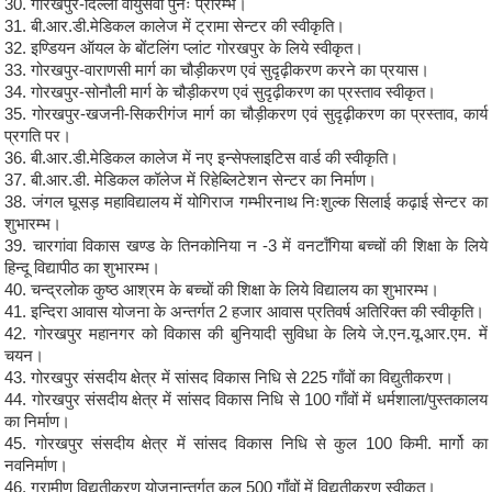
30. गोरखपुर-दिल्ली वायुसेवा पुनः प्रारम्भ।
31. बी.आर.डी.मेडिकल कालेज में ट्रामा सेन्टर की स्वीकृति।
32. इण्डियन ऑयल के बोंटलिंग प्लांट गोरखपुर के लिये स्वीकृत।
33. गोरखपुर-वाराणसी मार्ग का चौड़ीकरण एवं सुदृढ़ीकरण करने का प्रयास।
34. गोरखपुर-सोनौली मार्ग के चौड़ीकरण एवं सुदृढ़ीकरण का प्रस्ताव स्वीकृत।
35. गोरखपुर-खजनी-सिकरीगंज मार्ग का चौड़ीकरण एवं सुदृढ़ीकरण का प्रस्ताव, कार्य
प्रगति पर।
36. बी.आर.डी.मेडिकल कालेज में नए इन्सेफ्लाइटिस वार्ड की स्वीकृति।
37. बी.आर.डी. मेडिकल कॉलेज में रिहेब्लिटेशन सेन्टर का निर्माण।
38. जंगल घूसड़ महाविद्यालय में योगिराज गम्भीरनाथ निःशुल्क सिलाई कढ़ाई सेन्टर का
शुभारम्भ।
39. चारगांवा विकास खण्ड के तिनकोनिया न -3 में वनटॉंगिया बच्चों की शिक्षा के लिये
हिन्दू विद्यापीठ का शुभारम्भ।
40. चन्द्रलोक कुष्ठ आश्रम के बच्चों की शिक्षा के लिये विद्यालय का शुभारम्भ।
41. इन्दिरा आवास योजना के अन्तर्गत 2 हजार आवास प्रतिवर्ष अतिरिक्त की स्वीकृति।
42. गोरखपुर महानगर को विकास की बुनियादी सुविधा के लिये जे.एन.यू.आर.एम. में
चयन।
43. गोरखपुर संसदीय क्षेत्र में सांसद विकास निधि से 225 गाँवों का विद्युतीकरण।
44. गोरखपुर संसदीय क्षेत्र में सांसद विकास निधि से 100 गाँवों में धर्मशाला/पुस्तकालय
का निर्माण।
45. गोरखपुर संसदीय क्षेत्र में सांसद विकास निधि से कुल 100 किमी. मार्गो का
नवनिर्माण।
46. ग्रामीण विद्युतीकरण योजनान्तर्गत कुल 500 गाँवों में विद्युतीकरण स्वीकृत।