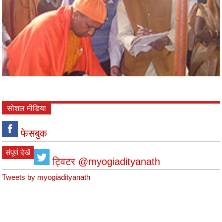
सोशल मीडिया
फेसबुक
संपूर्ण देखें
ट्विटर @myogiadityanath
Tweets by myogiadityanath