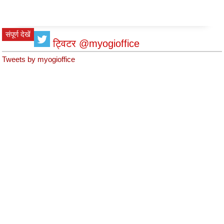
संपूर्ण देखें
ट्विटर @myogioffice
Tweets by myogioffice