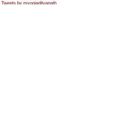
Tweets by myogiadityanath