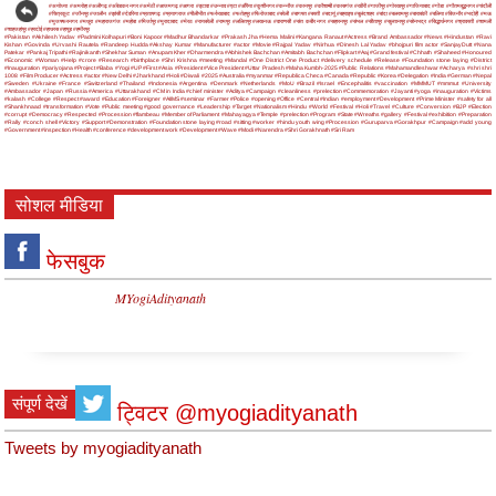
#अयोध्या
#अमरोहा
#अलीगढ़
#अंबेडकर नगर
#अमेठी
#आजमगढ़
#आगरा
#इटावा
#उन्नाव
#एटा
#औरैया
#कुशीनगर
#कन्नौज
#कानपुर
#कौशाम्बी
#कासगंज
#खीरी
#गाजीपुर
#गोरखपुर
#गाजियाबाद
#गोंडा
#गौतमबुद्धनगर
#चंदौली
#चित्रकूट
#जौनपुर
#जालौन
#झांसी
#देवरिया
#प्रतापगढ़
#प्रयागराज
#पीलीभीत
#फर्रुखाबाद
#फतेहपुर
#फिरोजाबाद
#बरेली
#बागपत
#बस्ती
#बदायूं
#बहराइच
#बुलंदशहर
#बांदा
#बलरामपुर
#बाराबंकी
#बलिया
#बिजनौर
#भदोही
#मऊ
#मुजफ्फरनगर
#मथुरा
#महाराजगंज
#महोबा
#मिर्जापुर
#मुरादाबाद
#मेरठ
#रायबरेली
#रामपुर
#ललितपुर
#लखनऊ
#वाराणसी
#संत कबीर नगर
#सहारनपुर
#संभल
#सीतापुर
#सुल्तानपुर
#सोनभद्र
#सिद्धार्थनगर
#श्रावस्ती
#शामली
#शाहजहांपुर
#हरदोई
#हाथरस
#हापुड़
#हमीरपुर
#Pakistan
#Akhilesh Yadav
#Padmini Kolhapuri
#Boni Kapoor
#Madhur Bhandarkar
#Prakash Jha
#Hema Malini
#Kangana Ranaut
#Actress
#Brand Ambassador
#News
#Hindustan
#Ravi
Kishan
#Govinda
#Urvashi Rautela
#Randeep Hudda
#Akshay Kumar
#Manufacturer
#actor
#Movie
#Rajpal Yadav
#Nirhua
#Dinesh Lal Yadav
#bhojpuri film actor
#SanjayDutt
#Nana
Patekar
#Pankaj Tripathi
#Rajinikanth
#Shekhar Suman
#Anupam Kher
#Dharmendra
#Abhishek Bachchan
#Amitabh Bachchan
#Flipkart
#Aaj
#Grand festival
#Chhath
#Shaheed
#Honoured
#Economic
#Woman
#Help
#crore
#Research
#birthplace
#Shri Krishna
#meeting
#Mandal
#One District One Product
#delivery schedule
#Release
#Foundation stone laying
#District
#Inauguration
#pariyojana
#Project
#Baba
#Yogi
#UP
#First
#Asia
#President
#Vice President
#Uttar Pradesh
#Maha Kumbh-2025
#Public Relations
#Mahamandleshwar
#Acharya
#shri shri
1008
#Film Producer
#Actress
#actor
#New Delhi
#Jharkhand
#Holi
#Diwali
#2025
#Australia
#myanmar
#Republica Checa
#Canada
#Republic
#Korea
#Delegation
#India
#German
#Nepal
#Sweden
#Ukraine
#France
#Switzerland
#Thailand
#Indonesia
#Argentina
#Denmark
#Netherlands
#MoU
#Brazil
#Israel
#Encephalitis
#vaccination
#MMMUT
#mmmut
#University
#Ambassador
#Japan
#Russia
#America
#Uttarakhand
#CM in India
#chief minister
#Aditya
#Campaign
#cleanliness
#prelection
#Commemoration
#Jayanti
#yoga
#inauguration
#Victims
#kalash
#College
#Respect
#award
#Education
#Foreigner
#AIIMS
#seminar
#Farmer
#Police
#opening
#Office
#Central
#Indian
#employment
#Development
#Prime Minister
#safety for all
#Shankhnaad
#transformation
#Vote
#Public meeting
#good governance
#Leadership
#Target
#Nationalism
#Hindu
#World
#Festival
#Holi
#Travel
#Culture
#Conversion
#BJP
#Election
#corrupt
#Democracy
#Respected
#Procession
#flambeau
#Member of Parliament
#Mahayagya
#Temple
#prelection
#Program
#State
#Wreaths
#gallery
#Festival
#exhibition
#Preparation
#Rally
#conch shell
#Victory
#Support
#Demonstration
#Foundation stone laying
#road
#sitting
#worker
#hindu youth wing
#Procession
#Guruparva
#Gorakhpur
#Campaign
#add young
#Government
#inspection
#Health
#conference
#development work
#Development
#Wave
#Modi
#Narendra
#Shri Gorakhnath
#Sri Ram
सोशल मीडिया
फेसबुक
MYogiAdityanath
संपूर्ण देखें
ट्विटर @myogiadityanath
Tweets by myogiadityanath