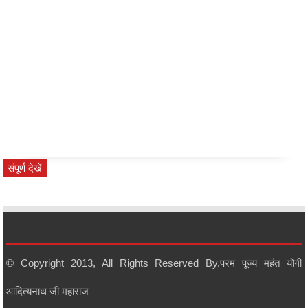
संपूर्ण देखें
सर्वश्रेष्ठ समीक्षा
कार्य क्रम
© Copyright 2013, All Rights Reserved By.
परम पूज्य महंत योगी
संपूर्ण देखें
आदित्यनाथ जी महाराज
आपका मत