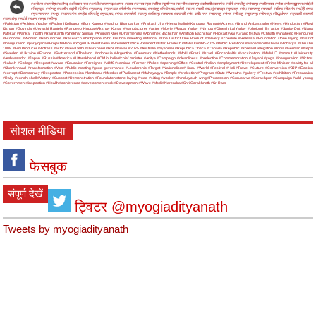
#अयोध्या
#अमरोहा
#अलीगढ़
#अंबेडकर नगर
#अमेठी
#आजमगढ़
#आगरा
#इटावा
#उन्नाव
#एटा
#औरैया
#कुशीनगर
#कन्नौज
#कानपुर
#कौशाम्बी
#कासगंज
#खीरी
#गाजीपुर
#गोरखपुर
#गाजियाबाद
#गोंडा
#गौतमबुद्धनगर
#चंदौली
#चित्रकूट
#जौनपुर
#जालौन
#झांसी
#देवरिया
#प्रतापगढ़
#प्रयागराज
#पीलीभीत
#फर्रुखाबाद
#फतेहपुर
#फिरोजाबाद
#बरेली
#बागपत
#बस्ती
#बदायूं
#बहराइच
#बुलंदशहर
#बांदा
#बलरामपुर
#बाराबंकी
#बलिया
#बिजनौर
#भदोही
#मऊ
#मुजफ्फरनगर
#मथुरा
#महाराजगंज
#महोबा
#मिर्जापुर
#मुरादाबाद
#मेरठ
#रायबरेली
#रामपुर
#ललितपुर
#लखनऊ
#वाराणसी
#संत कबीर नगर
#सहारनपुर
#संभल
#सीतापुर
#सुल्तानपुर
#सोनभद्र
#सिद्धार्थनगर
#श्रावस्ती
#शामली
#शाहजहांपुर
#हरदोई
#हाथरस
#हापुड़
#हमीरपुर
#Pakistan
#Akhilesh Yadav
#Padmini Kolhapuri
#Boni Kapoor
#Madhur Bhandarkar
#Prakash Jha
#Hema Malini
#Kangana Ranaut
#Actress
#Brand Ambassador
#News
#Hindustan
#Ravi
Kishan
#Govinda
#Urvashi Rautela
#Randeep Hudda
#Akshay Kumar
#Manufacturer
#actor
#Movie
#Rajpal Yadav
#Nirhua
#Dinesh Lal Yadav
#bhojpuri film actor
#SanjayDutt
#Nana
Patekar
#Pankaj Tripathi
#Rajinikanth
#Shekhar Suman
#Anupam Kher
#Dharmendra
#Abhishek Bachchan
#Amitabh Bachchan
#Flipkart
#Aaj
#Grand festival
#Chhath
#Shaheed
#Honoured
#Economic
#Woman
#Help
#crore
#Research
#birthplace
#Shri Krishna
#meeting
#Mandal
#One District One Product
#delivery schedule
#Release
#Foundation stone laying
#District
#Inauguration
#pariyojana
#Project
#Baba
#Yogi
#UP
#First
#Asia
#President
#Vice President
#Uttar Pradesh
#Maha Kumbh-2025
#Public Relations
#Mahamandleshwar
#Acharya
#shri shri
1008
#Film Producer
#Actress
#actor
#New Delhi
#Jharkhand
#Holi
#Diwali
#2025
#Australia
#myanmar
#Republica Checa
#Canada
#Republic
#Korea
#Delegation
#India
#German
#Nepal
#Sweden
#Ukraine
#France
#Switzerland
#Thailand
#Indonesia
#Argentina
#Denmark
#Netherlands
#MoU
#Brazil
#Israel
#Encephalitis
#vaccination
#MMMUT
#mmmut
#University
#Ambassador
#Japan
#Russia
#America
#Uttarakhand
#CM in India
#chief minister
#Aditya
#Campaign
#cleanliness
#prelection
#Commemoration
#Jayanti
#yoga
#inauguration
#Victims
#kalash
#College
#Respect
#award
#Education
#Foreigner
#AIIMS
#seminar
#Farmer
#Police
#opening
#Office
#Central
#Indian
#employment
#Development
#Prime Minister
#safety for all
#Shankhnaad
#transformation
#Vote
#Public meeting
#good governance
#Leadership
#Target
#Nationalism
#Hindu
#World
#Festival
#Holi
#Travel
#Culture
#Conversion
#BJP
#Election
#corrupt
#Democracy
#Respected
#Procession
#flambeau
#Member of Parliament
#Mahayagya
#Temple
#prelection
#Program
#State
#Wreaths
#gallery
#Festival
#exhibition
#Preparation
#Rally
#conch shell
#Victory
#Support
#Demonstration
#Foundation stone laying
#road
#sitting
#worker
#hindu youth wing
#Procession
#Guruparva
#Gorakhpur
#Campaign
#add young
#Government
#inspection
#Health
#conference
#development work
#Development
#Wave
#Modi
#Narendra
#Shri Gorakhnath
#Sri Ram
सोशल मीडिया
फेसबुक
संपूर्ण देखें
ट्विटर @myogiadityanath
Tweets by myogiadityanath