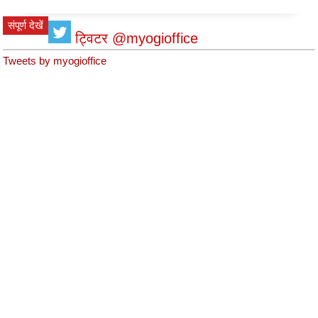
संपूर्ण देखें
ट्विटर @myogioffice
Tweets by myogioffice