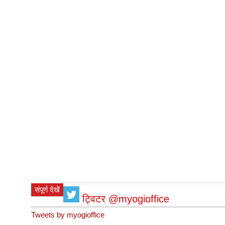
संपूर्ण देखें
ट्विटर @myogioffice
Tweets by myogioffice