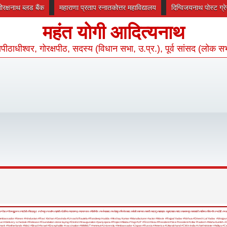
गोरक्षनाथ ब्लड बैंक
महाराणा प्रताप स्नातकोत्तर महाविद्यालय
दिग्विजयनाथ पोस्ट ग्
महंत योगी आदित्यनाथ
रक्षपीठाधीश्वर, गोरक्षपीठ, सदस्य (विधान सभा, उ.प्र.), पूर्व सांसद (लोक स
#गोंडा
#गौतमबुद्धनगर
#चंदौली
#चित्रकूट
#जौनपुर
#जालौन
#झांसी
#देवरिया
#प्रतापगढ़
#प्रयागराज
#पीलीभीत
#फर्रुखाबाद
#फतेहपुर
#फिरोजाबाद
#बरेली
#बागपत
#बस्ती
#बदायूं
#बहराइच
#बुलंदशहर
#बांदा
#बलरामपुर
#बाराबंकी
#बलिया
#बिजनौर
#भदोही
#म
Ambassador
#News
#Hindustan
#Ravi Kishan
#Govinda
#Urvashi Rautela
#Randeep Hudda
#Akshay Kumar
#Manufacturer
#actor
#Movie
#Rajpal Yadav
#Nirhua
#Dinesh Lal Yadav
#bhojpuri
uct
#delivery schedule
#Release
#Foundation stone laying
#District
#Inauguration
#pariyojana
#Project
#Baba
#Yogi
#UP
#First
#Asia
#President
#Vice President
#Uttar Pradesh
#Maha Kumbh-2
mark
#Netherlands
#MoU
#Brazil
#Israel
#Encephalitis
#vaccination
#MMMUT
#mmmut
#University
#Ambassador
#Japan
#Russia
#America
#Uttarakhand
#CM in India
#chief minister
#Aditya
#C