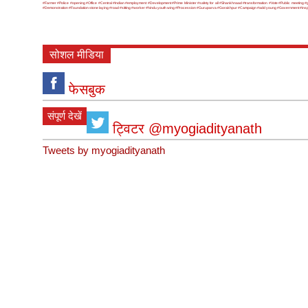
#Farmer
#Police
#opening
#Office
#Central
#Indian
#employment
#Development
#Prime Minister
#safety for all
#Shankhnaad
#transformation
#Vote
#Public meeting
#
#Demonstration
#Foundation stone laying
#road
#sitting
#worker
#hindu youth wing
#Procession
#Guruparva
#Gorakhpur
#Campaign
#add young
#Government
#ins
सोशल मीडिया
फेसबुक
संपूर्ण देखें
ट्विटर @myogiadityanath
Tweets by myogiadityanath