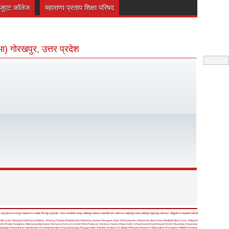
रेजुएट कॉलेज
महाराणा प्रताप शिक्षा परिषद
भा) गोरखपुर, उत्तर प्रदेश
ऊ
#मुजफ्फरनगर
#मथुरा
#महाराजगंज
#महोबा
#मिर्जापुर
#मुरादाबाद
#मेरठ
#रायबरेली
#रामपुर
#ललितपुर
#लखनऊ
#वाराणसी
#संत कबीर नगर
#सहारनपुर
#संभल
#सीतापुर
#सुल्तानपुर
#सोनभद्र
#सिद्धार्थनगर
#श्रावस्ती
#शामली
 film actor
#SanjayDutt
#Nana Patekar
#Pankaj Tripathi
#Rajinikanth
#Shekhar Suman
#Anupam Kher
#Dharmendra
#Abhishek Bachchan
#Amitabh Bachchan
#Flipkart
025
#Public Relations
#Mahamandleshwar
#Acharya
#shri shri 1008
#Film Producer
#Actress
#actor
#New Delhi
#Jharkhand
#Holi
#Diwali
#2025
#Australia
#myanmar
ampaign
#cleanliness
#prelection
#Commemoration
#Jayanti
#yoga
#inauguration
#Victims
#kalash
#College
#Respect
#award
#Education
#Foreigner
#AIIMS
#seminar