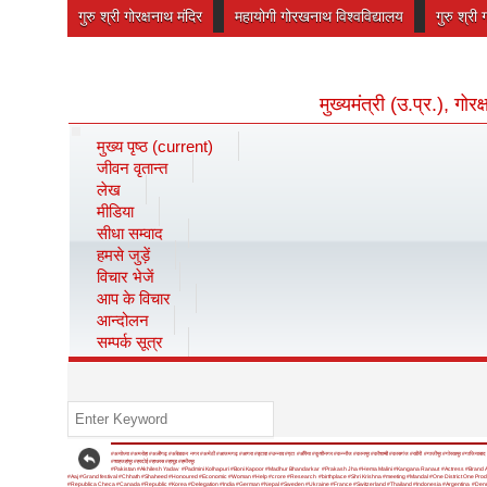
गुरु श्री गोरक्षनाथ मंदिर
महायोगी गोरखनाथ विश्वविद्यालय
गुरु श्री 
मुख्यमंत्री (उ.प्र.), गो
मुख्य पृष्ठ
(current)
जीवन वृतान्त
लेख
मीडिया
सीधा सम्वाद
हमसे जुड़ें
विचार भेजें
आप के विचार
आन्दोलन
सम्पर्क सूत्र
#अयोध्या
#अमरोहा
#अलीगढ़
#अंबेडकर नगर
#अमेठी
#आजमगढ़
#आगरा
#इटावा
#उन्नाव
#एटा
#औरैया
#कुशीनगर
#कन्नौज
#कानपुर
#कौशाम्बी
#कासगंज
#खीरी
#गाजीपुर
#गोरखपुर
#गाजियाबाद
#शाहजहांपुर
#हरदोई
#हाथरस
#हापुड़
#हमीरपुर
#Pakistan
#Akhilesh Yadav
#Padmini Kolhapuri
#Boni Kapoor
#Madhur Bhandarkar
#Prakash Jha
#Hema Malini
#Kangana Ranaut
#Actress
#Brand 
#Aaj
#Grand festival
#Chhath
#Shaheed
#Honoured
#Economic
#Woman
#Help
#crore
#Research
#birthplace
#Shri Krishna
#meeting
#Mandal
#One District One Prod
#Republica Checa
#Canada
#Republic
#Korea
#Delegation
#India
#German
#Nepal
#Sweden
#Ukraine
#France
#Switzerland
#Thailand
#Indonesia
#Argentina
#Den