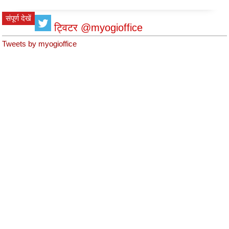
संपूर्ण देखें
ट्विटर @myogioffice
Tweets by myogioffice