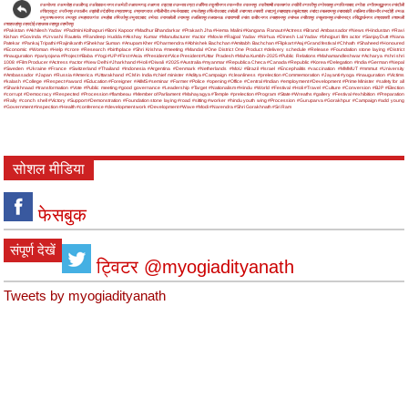
#अयोध्या
#अमरोहा
#अलीगढ़
#अंबेडकर नगर
#अमेठी
#आजमगढ़
#आगरा
#इटावा
#उन्नाव
#एटा
#औरैया
#कुशीनगर
#कन्नौज
#कानपुर
#कौशाम्बी
#कासगंज
#खीरी
#गाजीपुर
#गोरखपुर
#गाजियाबाद
#गोंडा
#गौतमबुद्धनगर
#चंदौली
#चित्रकूट
#जौनपुर
#जालौन
#झांसी
#देवरिया
#प्रतापगढ़
#प्रयागराज
#पीलीभीत
#फर्रुखाबाद
#फतेहपुर
#फिरोजाबाद
#बरेली
#बागपत
#बस्ती
#बदायूं
#बहराइच
#बुलंदशहर
#बांदा
#बलरामपुर
#बाराबंकी
#बलिया
#बिजनौर
#भदोही
#मऊ
#मुजफ्फरनगर
#मथुरा
#महाराजगंज
#महोबा
#मिर्जापुर
#मुरादाबाद
#मेरठ
#रायबरेली
#रामपुर
#ललितपुर
#लखनऊ
#वाराणसी
#संत कबीर नगर
#सहारनपुर
#संभल
#सीतापुर
#सुल्तानपुर
#सोनभद्र
#सिद्धार्थनगर
#श्रावस्ती
#शामली
#शाहजहांपुर
#हरदोई
#हाथरस
#हापुड़
#हमीरपुर
#Pakistan
#Akhilesh Yadav
#Padmini Kolhapuri
#Boni Kapoor
#Madhur Bhandarkar
#Prakash Jha
#Hema Malini
#Kangana Ranaut
#Actress
#Brand Ambassador
#News
#Hindustan
#Ravi
Kishan
#Govinda
#Urvashi Rautela
#Randeep Hudda
#Akshay Kumar
#Manufacturer
#actor
#Movie
#Rajpal Yadav
#Nirhua
#Dinesh Lal Yadav
#bhojpuri film actor
#SanjayDutt
#Nana
Patekar
#Pankaj Tripathi
#Rajinikanth
#Shekhar Suman
#Anupam Kher
#Dharmendra
#Abhishek Bachchan
#Amitabh Bachchan
#Flipkart
#Aaj
#Grand festival
#Chhath
#Shaheed
#Honoured
#Economic
#Woman
#Help
#crore
#Research
#birthplace
#Shri Krishna
#meeting
#Mandal
#One District One Product
#delivery schedule
#Release
#Foundation stone laying
#District
#Inauguration
#pariyojana
#Project
#Baba
#Yogi
#UP
#First
#Asia
#President
#Vice President
#Uttar Pradesh
#Maha Kumbh-2025
#Public Relations
#Mahamandleshwar
#Acharya
#shri shri
1008
#Film Producer
#Actress
#actor
#New Delhi
#Jharkhand
#Holi
#Diwali
#2025
#Australia
#myanmar
#Republica Checa
#Canada
#Republic
#Korea
#Delegation
#India
#German
#Nepal
#Sweden
#Ukraine
#France
#Switzerland
#Thailand
#Indonesia
#Argentina
#Denmark
#Netherlands
#MoU
#Brazil
#Israel
#Encephalitis
#vaccination
#MMMUT
#mmmut
#University
#Ambassador
#Japan
#Russia
#America
#Uttarakhand
#CM in India
#chief minister
#Aditya
#Campaign
#cleanliness
#prelection
#Commemoration
#Jayanti
#yoga
#inauguration
#Victims
#kalash
#College
#Respect
#award
#Education
#Foreigner
#AIIMS
#seminar
#Farmer
#Police
#opening
#Office
#Central
#Indian
#employment
#Development
#Prime Minister
#safety for all
#Shankhnaad
#transformation
#Vote
#Public meeting
#good governance
#Leadership
#Target
#Nationalism
#Hindu
#World
#Festival
#Holi
#Travel
#Culture
#Conversion
#BJP
#Election
#corrupt
#Democracy
#Respected
#Procession
#flambeau
#Member of Parliament
#Mahayagya
#Temple
#prelection
#Program
#State
#Wreaths
#gallery
#Festival
#exhibition
#Preparation
#Rally
#conch shell
#Victory
#Support
#Demonstration
#Foundation stone laying
#road
#sitting
#worker
#hindu youth wing
#Procession
#Guruparva
#Gorakhpur
#Campaign
#add young
#Government
#inspection
#Health
#conference
#development work
#Development
#Wave
#Modi
#Narendra
#Shri Gorakhnath
#Sri Ram
सोशल मीडिया
फेसबुक
संपूर्ण देखें
ट्विटर @myogiadityanath
Tweets by myogiadityanath