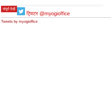
संपूर्ण देखें
ट्विटर @myogioffice
Tweets by myogioffice