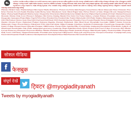
#अयोध्या
#अमरोहा
#अलीगढ़
#अंबेडकर नगर
#अमेठी
#आजमगढ़
#आगरा
#इटावा
#उन्नाव
#एटा
#औरैया
#कुशीनगर
#कन्नौज
#कानपुर
#कौशाम्बी
#कासगंज
#खीरी
#गाजीपुर
#गोरखपुर
#गाजियाबाद
#गोंडा
#गौतमबुद्धनगर
#चंदौली
#चित्रकूट
#जौनपुर
#जालौन
#झांसी
#देवरिया
#प्रतापगढ़
#प्रयागराज
#पीलीभीत
#फर्रुखाबाद
#फतेहपुर
#फिरोजाबाद
#बरेली
#बागपत
#बस्ती
#बदायूं
#बहराइच
#बुलंदशहर
#बांदा
#बलरामपुर
#बाराबंकी
#बलिया
#बिजनौर
#भदोही
#मऊ
#मुजफ्फरनगर
#मथुरा
#महाराजगंज
#महोबा
#मिर्जापुर
#मुरादाबाद
#मेरठ
#रायबरेली
#रामपुर
#ललितपुर
#लखनऊ
#वाराणसी
#संत कबीर नगर
#सहारनपुर
#संभल
#सीतापुर
#सुल्तानपुर
#सोनभद्र
#सिद्धार्थनगर
#श्रावस्ती
#शामली
#शाहजहांपुर
#हरदोई
#हाथरस
#हापुड़
#हमीरपुर
#Pakistan
#Akhilesh Yadav
#Padmini Kolhapuri
#Boni Kapoor
#Madhur Bhandarkar
#Prakash Jha
#Hema Malini
#Kangana Ranaut
#Actress
#Brand Ambassador
#News
#Hindustan
#Ravi
Kishan
#Govinda
#Urvashi Rautela
#Randeep Hudda
#Akshay Kumar
#Manufacturer
#actor
#Movie
#Rajpal Yadav
#Nirhua
#Dinesh Lal Yadav
#bhojpuri film actor
#SanjayDutt
#Nana
Patekar
#Pankaj Tripathi
#Rajinikanth
#Shekhar Suman
#Anupam Kher
#Dharmendra
#Abhishek Bachchan
#Amitabh Bachchan
#Flipkart
#Aaj
#Grand festival
#Chhath
#Shaheed
#Honoured
#Economic
#Woman
#Help
#crore
#Research
#birthplace
#Shri Krishna
#meeting
#Mandal
#One District One Product
#delivery schedule
#Release
#Foundation stone laying
#District
#Inauguration
#pariyojana
#Project
#Baba
#Yogi
#UP
#First
#Asia
#President
#Vice President
#Uttar Pradesh
#Maha Kumbh-2025
#Public Relations
#Mahamandleshwar
#Acharya
#shri shri
1008
#Film Producer
#Actress
#actor
#New Delhi
#Jharkhand
#Holi
#Diwali
#2025
#Australia
#myanmar
#Republica Checa
#Canada
#Republic
#Korea
#Delegation
#India
#German
#Nepal
#Sweden
#Ukraine
#France
#Switzerland
#Thailand
#Indonesia
#Argentina
#Denmark
#Netherlands
#MoU
#Brazil
#Israel
#Encephalitis
#vaccination
#MMMUT
#mmmut
#University
#Ambassador
#Japan
#Russia
#America
#Uttarakhand
#CM in India
#chief minister
#Aditya
#Campaign
#cleanliness
#prelection
#Commemoration
#Jayanti
#yoga
#inauguration
#Victims
#kalash
#College
#Respect
#award
#Education
#Foreigner
#AIIMS
#seminar
#Farmer
#Police
#opening
#Office
#Central
#Indian
#employment
#Development
#Prime Minister
#safety for all
#Shankhnaad
#transformation
#Vote
#Public meeting
#good governance
#Leadership
#Target
#Nationalism
#Hindu
#World
#Festival
#Holi
#Travel
#Culture
#Conversion
#BJP
#Election
#corrupt
#Democracy
#Respected
#Procession
#flambeau
#Member of Parliament
#Mahayagya
#Temple
#prelection
#Program
#State
#Wreaths
#gallery
#Festival
#exhibition
#Preparation
#Rally
#conch shell
#Victory
#Support
#Demonstration
#Foundation stone laying
#road
#sitting
#worker
#hindu youth wing
#Procession
#Guruparva
#Gorakhpur
#Campaign
#add young
#Government
#inspection
#Health
#conference
#development work
#Development
#Wave
#Modi
#Narendra
#Shri Gorakhnath
#Sri Ram
सोशल मीडिया
फेसबुक
संपूर्ण देखें
ट्विटर @myogiadityanath
Tweets by myogiadityanath